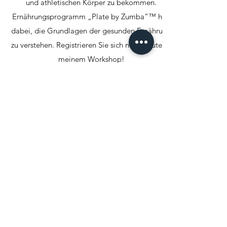
und athletischen Körper zu bekommen.
Ernährungsprogramm „Plate by Zumba“™ hilft
dabei, die Grundlagen der gesunden Ernährung
zu verstehen. Registrieren Sie sich noch heute zu
meinem Workshop!
Social Media
Fit mit Vlada
Kontakt
Impressum
Datenschutz
Meine Lizenzen
Über mich