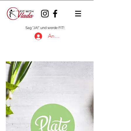
Sag "JA!" und werde FIT!
Anmelden